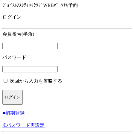
ｼﾞｮｲﾌﾙｱｽﾚﾃｨｯｸｸﾗﾌﾞWEBﾊﾟｰｿﾅﾙ予約
ログイン
会員番号(半角)
パスワード
次回から入力を省略する
■初期登録
※パスワード再設定