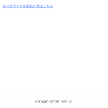
※パスワードを忘れた方はこちら
ｲｰｸﾞﾙｽﾎﾟｰﾂﾌﾟﾗｻﾞ ﾏｲﾍﾟｰｼﾞ